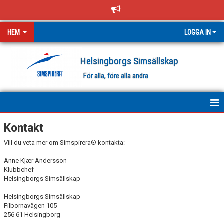
HEM
LOGGA IN
Helsingborgs Simsällskap
För alla, före alla andra
HEM
Kontakt
Vill du veta mer om Simspirera® kontakta:
NYHETER
Anne Kjær Andersson
OM SIMSPIRERA
Klubbchef
Helsingborgs Simsällskap
KONTAKT
Helsingborgs Simsällskap
Filbornavägen 105
BILDGALLERI
256 61 Helsingborg